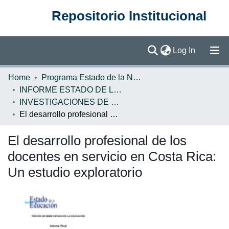
Repositorio Institucional
(current)
Log In
Communities & Collections
Home
Programa Estado de la Nación (PEN)
INFORME ESTADO DE LA EDUCACION
Browse DSpace
INVESTIGACIONES DE BASE EE
El desarrollo profesional de los docentes en servicio en Costa Rica: Un estudio exploratorio
Statistics
El desarrollo profesional de los
docentes en servicio en Costa Rica:
Un estudio exploratorio