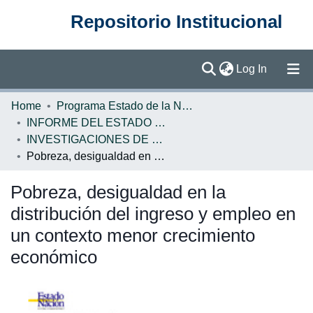
Repositorio Institucional
(current)
Log In
Communities & Collections
Home
Programa Estado de la Nación (PEN)
INFORME DEL ESTADO DE LA NACION
Browse DSpace
INVESTIGACIONES DE BASE EN
Pobreza, desigualdad en la distribución del ingreso y empleo en un contexto menor crecimiento económico
Statistics
Pobreza, desigualdad en la
distribución del ingreso y empleo en
un contexto menor crecimiento
económico