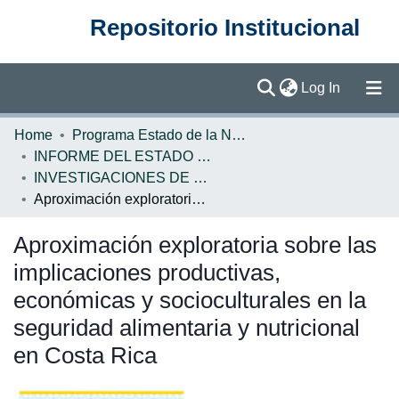
Repositorio Institucional
(current)
Log In
Communities & Collections
Home
Programa Estado de la Nación (PEN)
INFORME DEL ESTADO DE LA NACION
Browse DSpace
INVESTIGACIONES DE BASE EN
Aproximación exploratoria sobre las implicaciones productivas, económicas y socioculturales en la seguridad alimentaria y nutricional en Costa Rica
Statistics
Aproximación exploratoria sobre las
implicaciones productivas,
económicas y socioculturales en la
seguridad alimentaria y nutricional
en Costa Rica