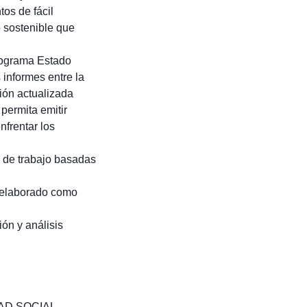
os de fácil
 sostenible que
Programa Estado
 informes entre la
ión actualizada
 permita emitir
nfrentar los
 de trabajo basadas
o elaborado como
ión y análisis
AD SOCIAL
,