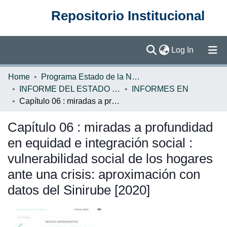
Repositorio Institucional
(current)
Log In
Communities & Collections
Home
Programa Estado de la Nación (PEN)
INFORME DEL ESTADO DE LA NACION
INFORMES EN
Browse DSpace
Capítulo 06 : miradas a profundidad en equidad e integración social : vulnerabilidad social de los hogares ante una crisis: aproximación con datos del Sinirube [2020]
Statistics
Capítulo 06 : miradas a profundidad
en equidad e integración social :
vulnerabilidad social de los hogares
ante una crisis: aproximación con
datos del Sinirube [2020]