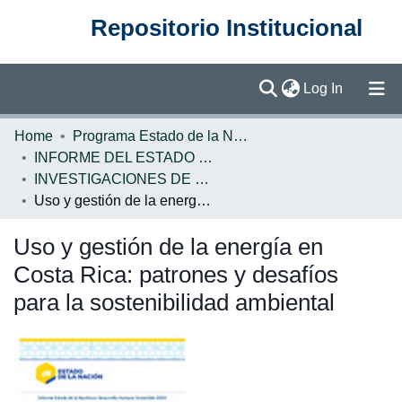
Repositorio Institucional
(current)
Log In
Communities & Collections
Home
Programa Estado de la Nación (PEN)
INFORME DEL ESTADO DE LA NACION
Browse DSpace
INVESTIGACIONES DE BASE EN
Uso y gestión de la energía en Costa Rica: patrones y desafíos para la sostenibilidad ambiental
Statistics
Uso y gestión de la energía en
Costa Rica: patrones y desafíos
para la sostenibilidad ambiental