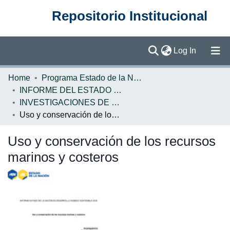
Repositorio Institucional
(current)
Log In
Communities & Collections
Home
Programa Estado de la Nación (PEN)
INFORME DEL ESTADO DE LA NACION
Browse DSpace
INVESTIGACIONES DE BASE EN
Uso y conservación de los recursos marinos y costeros
Statistics
Uso y conservación de los recursos
marinos y costeros