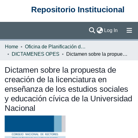
Repositorio Institucional
(current)
Log In
Communities & Collections
Home
Oficina de Planificación de la Educación Superior (OPES)
DICTAMENES OPES
Dictamen sobre la propuesta de creación de la licenciatura en enseñanza de los estudios sociales y educación cívica de la Universidad Nacional
Browse DSpace
Dictamen sobre la propuesta de
Statistics
creación de la licenciatura en
enseñanza de los estudios sociales
y educación cívica de la Universidad
Nacional