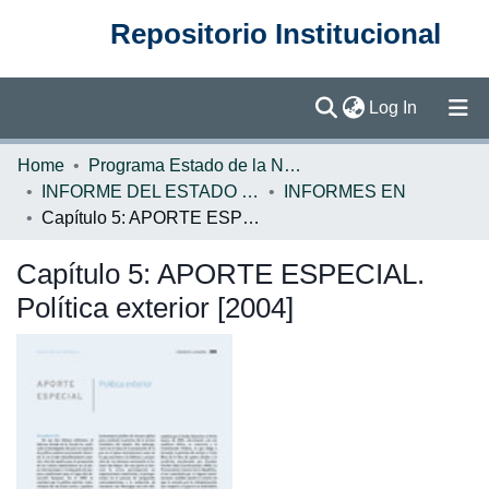
Repositorio Institucional
(current)
Log In
Communities & Collections
Home
Programa Estado de la Nación (PEN)
INFORME DEL ESTADO DE LA NACION
INFORMES EN
Browse DSpace
Capítulo 5: APORTE ESPECIAL. Política exterior [2004]
Statistics
Capítulo 5: APORTE ESPECIAL.
Política exterior [2004]