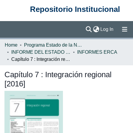
Repositorio Institucional
(current)
Log In
Communities & Collections
Home
Programa Estado de la Nación (PEN)
INFORME DEL ESTADO DE LA REGION
INFORMES ERCA
Browse DSpace
Capítulo 7 : Integración regional [2016]
Statistics
Capítulo 7 : Integración regional
[2016]