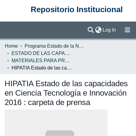
Repositorio Institucional
(current)
Log In
Communities & Collections
Home
Programa Estado de la Nación (PEN)
ESTADO DE LAS CAPACIDADES EN CIENCIA, TECNOLOGÍA E INNOVACIÓN
Browse DSpace
MATERIALES PARA PRENSA ECCTI
HIPATIA Estado de las capacidades en Ciencia Tecnología e Innovación 2016 : carpeta de prensa
Statistics
HIPATIA Estado de las capacidades
en Ciencia Tecnología e Innovación
2016 : carpeta de prensa