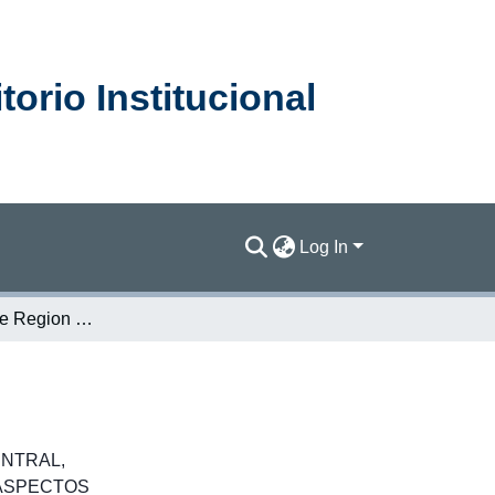
orio Institucional
Log In
Sixth State of the Region Report [2021] : summary
ENTRAL
,
ASPECTOS