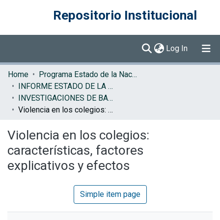
Repositorio Institucional
(current)
Log In
Communities & Collections
Home
Programa Estado de la Nación (PEN)
INFORME ESTADO DE LA EDUCACION
Browse DSpace
INVESTIGACIONES DE BASE EE
Violencia en los colegios: características, factores explicativos y efectos
Statistics
Violencia en los colegios:
características, factores
explicativos y efectos
Simple item page