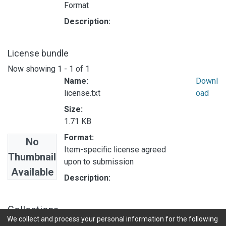
Format
Description:
License bundle
Now showing
1 - 1 of 1
Name:
Downl
license.txt
oad
Size:
1.71 KB
Format:
No
Item-specific license agreed
Thumbnail
upon to submission
Available
Description:
Collections
We collect and process your personal information for the following
INVESTIGACIONES DE BASE EE