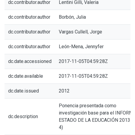
dc.contributor.author
Lentini Gilli, Valeria
dc.contributor.author
Borbón, Julia
dc.contributor.author
Vargas Cullell, Jorge
dc.contributor.author
León-Mena, Jennyfer
dc.date.accessioned
2017-11-05T04:59:28Z
dc.date.available
2017-11-05T04:59:28Z
dc.date.issued
2012
Ponencia presentada como
investigación base para el INFORM
dc.description
ESTADO DE LA EDUCACIÓN 2013 (n
4)