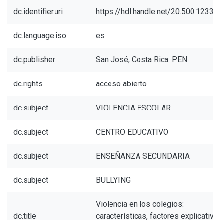
dc.identifier.uri
https://hdl.handle.net/20.500.1233
dc.language.iso
es
dc.publisher
San José, Costa Rica: PEN
dc.rights
acceso abierto
dc.subject
VIOLENCIA ESCOLAR
dc.subject
CENTRO EDUCATIVO
dc.subject
ENSEÑANZA SECUNDARIA
dc.subject
BULLYING
Violencia en los colegios:
dc.title
características, factores explicativo