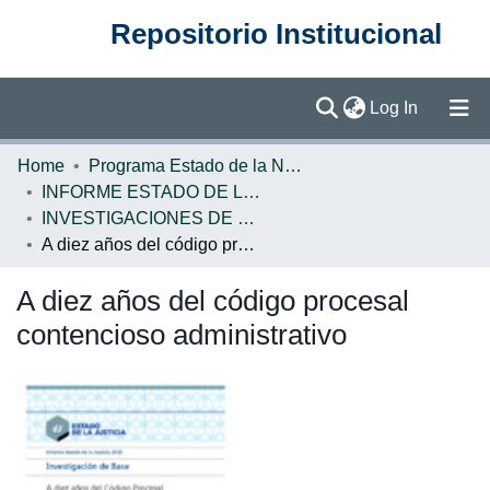
Repositorio Institucional
(current)
Log In
Communities & Collections
Home
Programa Estado de la Nación (PEN)
INFORME ESTADO DE LA JUSTICIA
Browse DSpace
INVESTIGACIONES DE BASE EJ
A diez años del código procesal contencioso administrativo
Statistics
A diez años del código procesal
contencioso administrativo