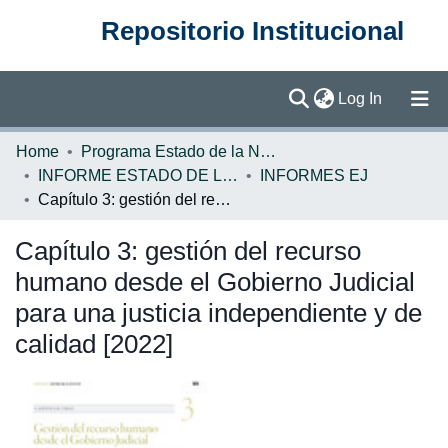
Repositorio Institucional
(current)
Log In
Communities & Collections
Home
Programa Estado de la Nación (PEN)
INFORME ESTADO DE LA JUSTICIA
INFORMES EJ
Browse DSpace
Capítulo 3: gestión del recurso humano desde el Gobierno Judicial para una justicia independiente y de calidad [2022]
Statistics
Capítulo 3: gestión del recurso
humano desde el Gobierno Judicial
para una justicia independiente y de
calidad [2022]