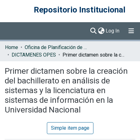
Repositorio Institucional
(current)
Log In
Communities & Collections
Home
Oficina de Planificación de la Educación Superior (OPES)
DICTAMENES OPES
Primer dictamen sobre la creación del bachillerato en análisis de sistemas y la licenciatura en sistemas de información en la Universidad Nacional
Browse DSpace
Primer dictamen sobre la creación
Statistics
del bachillerato en análisis de
sistemas y la licenciatura en
sistemas de información en la
Universidad Nacional
Simple item page