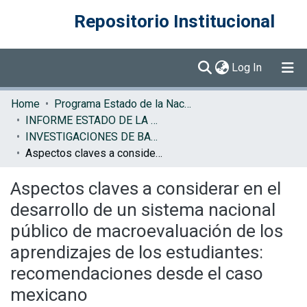
Repositorio Institucional
(current)
Log In
Communities & Collections
Home
Programa Estado de la Nación (PEN)
INFORME ESTADO DE LA EDUCACION
Browse DSpace
INVESTIGACIONES DE BASE EE
Aspectos claves a considerar en el desarrollo de un sistema nacional público de macroevaluación de los aprendizajes de los estudiantes: recomendaciones desde el caso mexicano
Statistics
Aspectos claves a considerar en el
desarrollo de un sistema nacional
público de macroevaluación de los
aprendizajes de los estudiantes:
recomendaciones desde el caso
mexicano