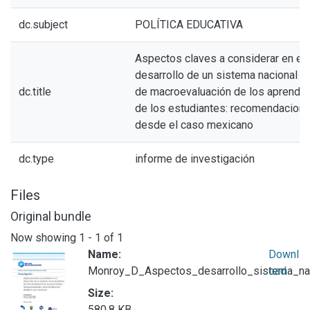
dc.subject
POLÍTICA EDUCATIVA
Aspectos claves a considerar en el
desarrollo de un sistema nacional p
dc.title
de macroevaluación de los aprendiz
de los estudiantes: recomendacion
desde el caso mexicano
dc.type
informe de investigación
Files
Original bundle
Now showing
1 - 1 of 1
Name:
Downl
Monroy_D_Aspectos_desarrollo_sistema_nac
oad
Size:
580.8 KB