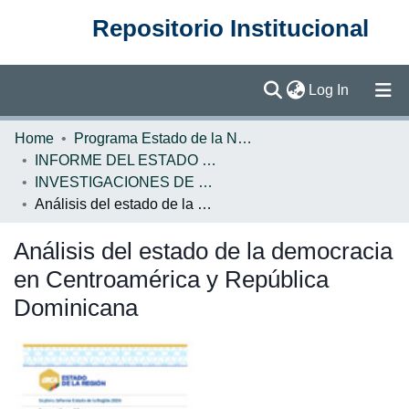
Repositorio Institucional
(current)
Log In
Communities & Collections
Home
Programa Estado de la Nación (PEN)
INFORME DEL ESTADO DE LA REGION
Browse DSpace
INVESTIGACIONES DE BASE ERCA
Análisis del estado de la democracia en Centroamérica y República Dominicana
Statistics
Análisis del estado de la democracia
en Centroamérica y República
Dominicana