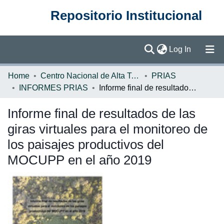
Repositorio Institucional
(current)
Log In
Communities & Collections
Home
Centro Nacional de Alta Tecnología (CENAT)
PRIAS
INFORMES PRIAS
Informe final de resultados de las giras virtuales para el monitoreo de los paisajes productivos del MOCUPP en el año 2019
Browse DSpace
Informe final de resultados de las
Statistics
giras virtuales para el monitoreo de
los paisajes productivos del
MOCUPP en el año 2019