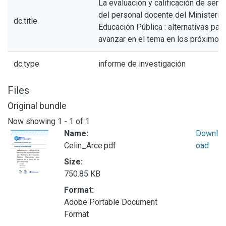
La evaluación y calificación de servi
del personal docente del Ministerio
dc.title
Educación Pública : alternativas para
avanzar en el tema en los próximos
dc.type
informe de investigación
Files
Original bundle
Now showing
1 - 1 of 1
Name:
Downl
Celin_Arce.pdf
oad
Size:
750.85 KB
Format:
Adobe Portable Document
Format