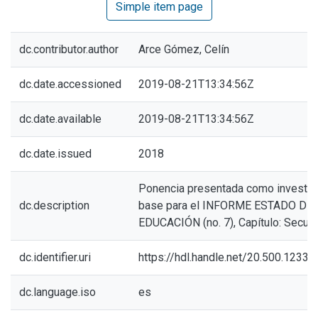
Simple item page
dc.contributor.author
Arce Gómez, Celín
dc.date.accessioned
2019-08-21T13:34:56Z
dc.date.available
2019-08-21T13:34:56Z
dc.date.issued
2018
Ponencia presentada como investig
dc.description
base para el INFORME ESTADO DE 
EDUCACIÓN (no. 7), Capítulo: Secun
dc.identifier.uri
https://hdl.handle.net/20.500.1233
dc.language.iso
es