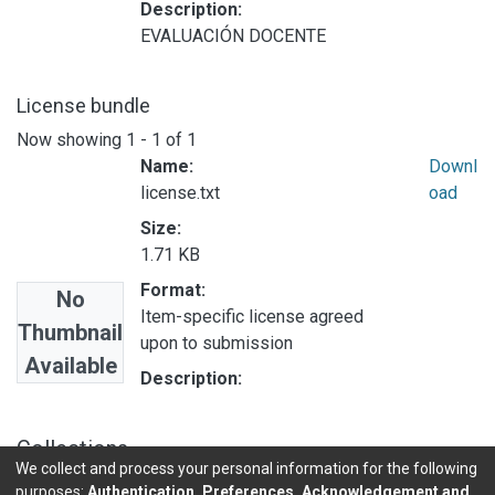
Description:
EVALUACIÓN DOCENTE
License bundle
Now showing
1 - 1 of 1
Name:
Downl
license.txt
oad
Size:
1.71 KB
Format:
No
Item-specific license agreed
Thumbnail
upon to submission
Available
Description:
Collections
We collect and process your personal information for the following
INVESTIGACIONES DE BASE EE
purposes:
Authentication, Preferences, Acknowledgement and