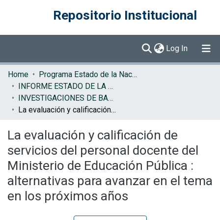
Repositorio Institucional
(current)
Log In
Communities & Collections
Home
Programa Estado de la Nación (PEN)
INFORME ESTADO DE LA EDUCACION
Browse DSpace
INVESTIGACIONES DE BASE EE
La evaluación y calificación de servicios del personal docente del Ministerio de Educación Pública : alternativas para avanzar en el tema en los próximos años
Statistics
La evaluación y calificación de
servicios del personal docente del
Ministerio de Educación Pública :
alternativas para avanzar en el tema
en los próximos años