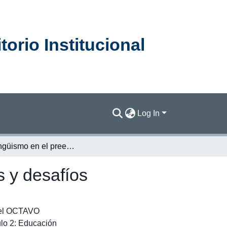
orio Institucional
Log In
El Bilingüismo en el preescolar costarricense: logros y desafíos
s y desafíos
 el OCTAVO
o 2: Educación