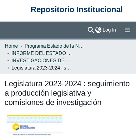
Repositorio Institucional
(current)
Log In
Communities & Collections
Home
Programa Estado de la Nación (PEN)
INFORME DEL ESTADO DE LA NACION
Browse DSpace
INVESTIGACIONES DE BASE EN
Legislatura 2023-2024 : seguimiento a producción legislativa y comisiones de investigación
Statistics
Legislatura 2023-2024 : seguimiento
a producción legislativa y
comisiones de investigación