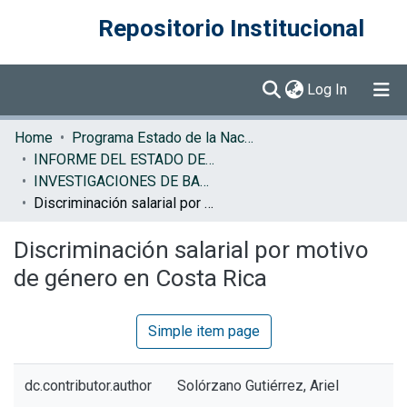
Repositorio Institucional
(current)
Log In
Communities & Collections
Home
Programa Estado de la Nación (PEN)
INFORME DEL ESTADO DE LA NACION
Browse DSpace
INVESTIGACIONES DE BASE EN
Discriminación salarial por motivo de género en Costa Rica
Statistics
Discriminación salarial por motivo
de género en Costa Rica
Simple item page
dc.contributor.author
Solórzano Gutiérrez, Ariel