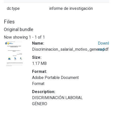
dc.type
informe de investigación
Files
Original bundle
Now showing
1 - 1 of 1
Name:
Downl
Discriminacion_salarial_motivo_genero.pdf
oad
Size:
1.17 MB
Format:
Adobe Portable Document
Format
Description:
DISCRIMINACIÓN LABORAL
GÉNERO