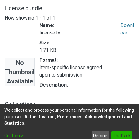
License bundle
Now showing
1 - 1 of 1
Name:
Downl
license.txt
oad
Size:
1.71 KB
Format:
No
Item-specific license agreed
Thumbnail
upon to submission
Available
Description:
Collections
We collect and process your personal information for the following
INVESTIGACIONES DE BASE EN
purposes:
Authentication, Preferences, Acknowledgement and
Statistics
.
DSpace software
copyright © 2002-2026
LYRASIS
Customize
Decline
That's ok