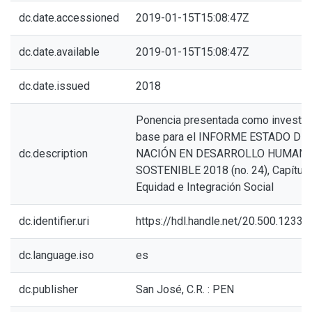
dc.date.accessioned
2019-01-15T15:08:47Z
dc.date.available
2019-01-15T15:08:47Z
dc.date.issued
2018
Ponencia presentada como investig
base para el INFORME ESTADO DE 
dc.description
NACIÓN EN DESARROLLO HUMAN
SOSTENIBLE 2018 (no. 24), Capítulo
Equidad e Integración Social
dc.identifier.uri
https://hdl.handle.net/20.500.1233
dc.language.iso
es
dc.publisher
San José, C.R. : PEN