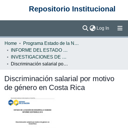
Repositorio Institucional
(current)
Log In
Communities & Collections
Home
Programa Estado de la Nación (PEN)
INFORME DEL ESTADO DE LA NACION
Browse DSpace
INVESTIGACIONES DE BASE EN
Discriminación salarial por motivo de género en Costa Rica
Statistics
Discriminación salarial por motivo
de género en Costa Rica