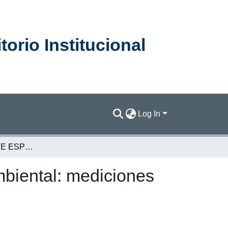
orio Institucional
Log In
Capítulo 4: APORTE ESPECIAL. Contaminación ambiental: mediciones específicas [2004]
iental: mediciones