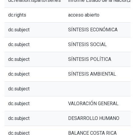
dc.relation.ispartofseries
Informe Estado de la Nación;23
dc.rights
acceso abierto
dc.subject
SÍNTESIS ECONÓMICA
dc.subject
SÍNTESIS SOCIAL
dc.subject
SÍNTESIS POLÍTICA
dc.subject
SÍNTESIS AMBIENTAL
dc.subject
dc.subject
VALORACIÓN GENERAL
dc.subject
DESARROLLO HUMANO
dc.subject
BALANCE COSTA RICA