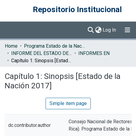
Repositorio Institucional
(current)
Log In
Communities & Collections
Home
Programa Estado de la Nación (PEN)
INFORME DEL ESTADO DE LA NACION
INFORMES EN
Browse DSpace
Capítulo 1: Sinopsis [Estado de la Nación 2017]
Statistics
Capítulo 1: Sinopsis [Estado de la
Nación 2017]
Simple item page
Consejo Nacional de Rectores 
dc.contributor.author
Rica). Programa Estado de la N