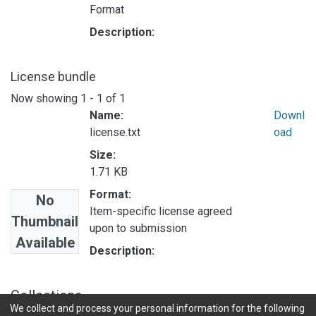
Format
Description:
License bundle
Now showing
1 - 1 of 1
Name:
Downl
license.txt
oad
Size:
1.71 KB
Format:
No
Item-specific license agreed
Thumbnail
upon to submission
Available
Description:
Collections
We collect and process your personal information for the following