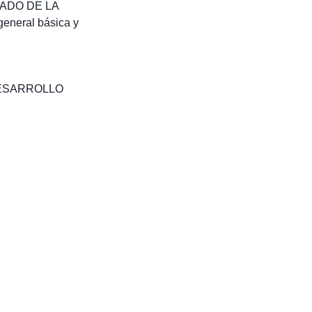
STADO DE LA
eneral básica y
ESARROLLO