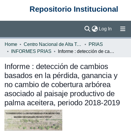
Repositorio Institucional
(current)
Log In
Communities & Collections
Home
Centro Nacional de Alta Tecnología (CENAT)
PRIAS
INFORMES PRIAS
Informe : detección de cambios basados en la pérdida, ganancia y no cambio de cobertura arbórea asociado al paisaje productivo de palma aceitera, periodo 2018-2019
Browse DSpace
Informe : detección de cambios
Statistics
basados en la pérdida, ganancia y
no cambio de cobertura arbórea
asociado al paisaje productivo de
palma aceitera, periodo 2018-2019