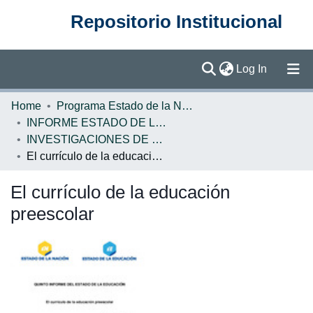
Repositorio Institucional
(current)
Log In
Communities & Collections
Home
Programa Estado de la Nación (PEN)
INFORME ESTADO DE LA EDUCACION
Browse DSpace
INVESTIGACIONES DE BASE EE
El currículo de la educación preescolar
Statistics
El currículo de la educación
preescolar