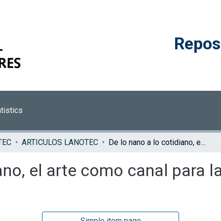
Reposi
tistics
TEC
ARTICULOS LANOTEC
De lo nano a lo cotidiano, el arte como canal para la difusión y la concientización
ano, el arte como canal para la
Simple item page