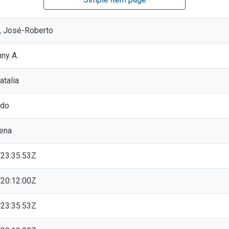
, José-Roberto
nny A.
atalia
rdo
ena
23:35:53Z
20:12:00Z
23:35:53Z