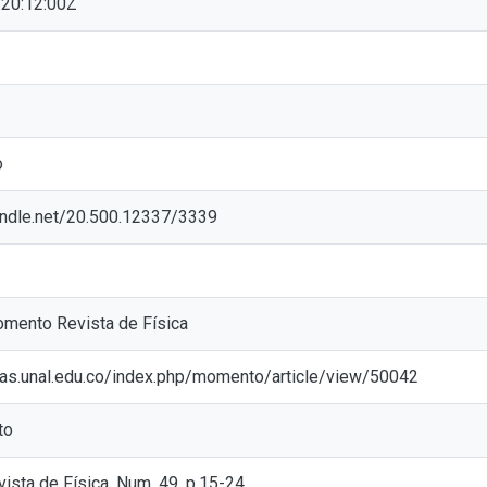
20:12:00Z
o
handle.net/20.500.12337/3339
mento Revista de Física
stas.unal.edu.co/index.php/momento/article/view/50042
to
sta de Física, Num. 49, p.15-24.