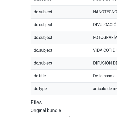
dc.subject
NANOTECNO
dc.subject
DIVULGACIÓ
dc.subject
FOTOGRAFÍ
dc.subject
VIDA COTID
dc.subject
DIFUSIÓN D
dc.title
De lo nano a 
dc.type
artículo de i
Files
Original bundle