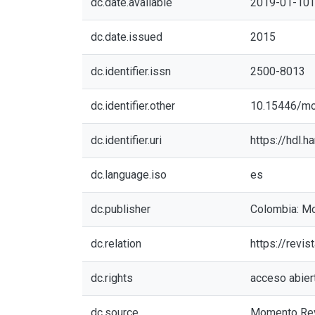
dc.date.available
2019-01-10T
dc.date.issued
2015
dc.identifier.issn
2500-8013
dc.identifier.other
10.15446/m
dc.identifier.uri
https://hdl.
dc.language.iso
es
dc.publisher
Colombia: Mo
dc.relation
https://revi
dc.rights
acceso abier
dc.source
Momento Revi