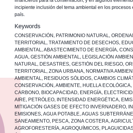
financieros para la conservación, y en algunos elemento
incipiente inclusión del tema ambiental en los procesos 
país.
Keywords
CONSERVACIÓN
,
PATRIMONIO NATURAL
,
ORDENA
TERRITORIAL
,
TRATAMIENTO DE DESECHOS
,
EDU
AMBIENTAL
,
ABASTECIMIENTO DE ENERGÍA
,
CONS
AGUA
,
GESTIÓN AMBIENTAL
,
LEGISLACIÓN AMBIE
NATURAL
,
DESASTRES
,
GESTIÓN DEL RIESGO
,
OR
TERRITORIAL
,
ZONA URBANA
,
NORMATIVA AMBIEN
AMBIENTAL
,
RESIDUOS SÓLIDOS
,
CAMBIOS CLIMÁ
CONSERVACIÓN
,
AMBIENTE
,
HUELLA ECOLÓGICA
,
CARBONO
,
BIOCAPACIDAD
,
ENERGÍA
,
ELECTRICI
AIRE
,
PETRÓLEO
,
INTENSIDAD ENERGÉTICA
,
EMIS
MITIGACIÓN GASES DE EFECTO INVERNADERO
,
I
EMISIONES
,
AGUA POTABLE
,
AGUAS SUBTERRÁN
SANEAMIENTO
,
PESCA
,
ZONA COSTERA
,
AGRICUL
AGROFORESTERÍA
,
AGROQUÍMICOS
,
PLAGUICIDA