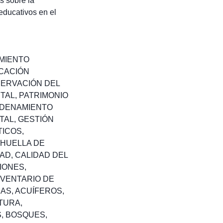
s sobre la
educativos en el
MIENTO
CACIÓN
ERVACIÓN DEL
NTAL
,
PATRIMONIO
DENAMIENTO
TAL
,
GESTIÓN
TICOS
,
HUELLA DE
DAD
,
CALIDAD DEL
IONES
,
NVENTARIO DE
EAS
,
ACUÍFEROS
,
TURA
,
S
,
BOSQUES
,