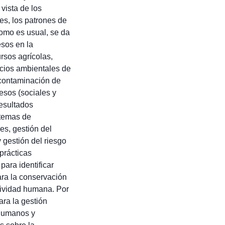
vista de los
es, los patrones de
Como es usual, se da
esos en la
rsos agrícolas,
icios ambientales de
 contaminación de
esos (sociales y
resultados
 temas de
es, gestión del
 gestión del riesgo
prácticas
para identificar
ara la conservación
tividad humana. Por
ra la gestión
 humanos y