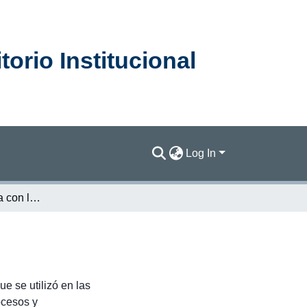
orio Institucional
Log In
Capítulo 4: Armonía con la naturaleza [2011]
e se utilizó en las
ocesos y