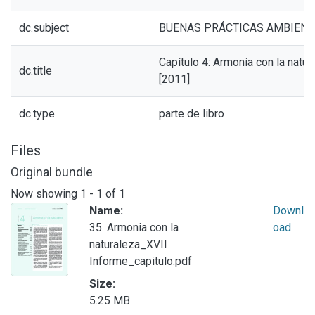
dc.subject
BUENAS PRÁCTICAS AMBIENT
Capítulo 4: Armonía con la natur
dc.title
[2011]
dc.type
parte de libro
Files
Original bundle
Now showing
1 - 1 of 1
Name:
Downl
35. Armonia con la
oad
naturaleza_XVII
Informe_capitulo.pdf
Size:
5.25 MB