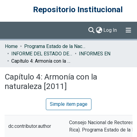
Repositorio Institucional
(current)
Log In
Communities & Collections
Home
Programa Estado de la Nación (PEN)
INFORME DEL ESTADO DE LA NACION
INFORMES EN
Browse DSpace
Capítulo 4: Armonía con la naturaleza [2011]
Statistics
Capítulo 4: Armonía con la
naturaleza [2011]
Simple item page
Consejo Nacional de Rectores 
dc.contributor.author
Rica). Programa Estado de la N