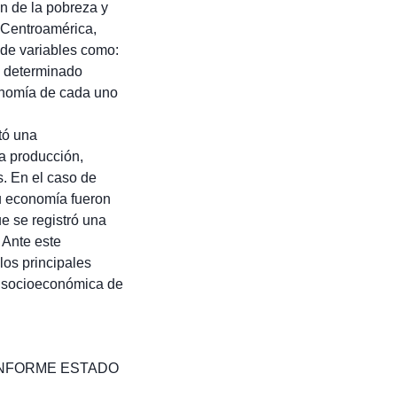
n de la pobreza y
n Centroamérica,
 de variables como:
n determinado
conomía de cada uno
tó una
a producción,
s. En el caso de
u economía fueron
e se registró una
 Ante este
los principales
n socioeconómica de
el INFORME ESTADO