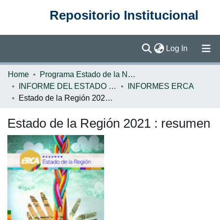
Repositorio Institucional
(current)
Log In
Communities & Collections
Home
Programa Estado de la Nación (PEN)
INFORME DEL ESTADO DE LA REGION
INFORMES ERCA
Browse DSpace
Estado de la Región 2021 : resumen
Statistics
Estado de la Región 2021 : resumen