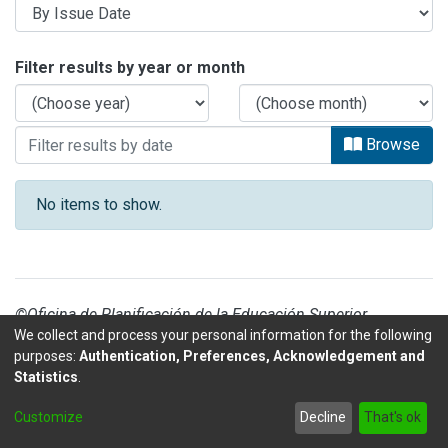
Browsing ARCHIVO VERTICAL by Issu
Filter results by year or month
Browse
No items to show.
©Oficina de Planificación de la Educación Superior
We collect and process your personal information for the following
purposes:
Authentication, Preferences, Acknowledgement and
Statistics
.
DSpace software
copyright © 2002-2026
LYRASIS
Customize
Decline
That's ok
Send Feedback
footer.link.politicas