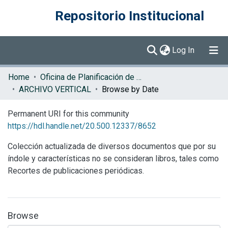
Repositorio Institucional
(current)
Log In
Communities & Collections
Home
Oficina de Planificación de la Educación Superior (OPES)
ARCHIVO VERTICAL
Browse by Date
Browse DSpace
Permanent URI for this community
https://hdl.handle.net/20.500.12337/8652
Colección actualizada de diversos documentos que por su
índole y características no se consideran libros, tales como
Recortes de publicaciones periódicas.
Browse