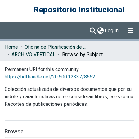
Repositorio Institucional
(current)
Log In
Communities & Collections
Home
Oficina de Planificación de la Educación Superior (OPES)
ARCHIVO VERTICAL
Browse by Subject
Browse DSpace
Permanent URI for this community
https://hdl.handle.net/20.500.12337/8652
Colección actualizada de diversos documentos que por su
índole y características no se consideran libros, tales como
Recortes de publicaciones periódicas.
Browse