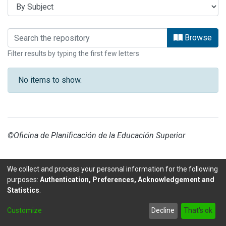
Browsing ARCHIVO VERTICAL by Sub
Browse
Filter results by typing the first few letters
No items to show.
©Oficina de Planificación de la Educación Superior
We collect and process your personal information for the following
purposes:
Authentication, Preferences, Acknowledgement and
Statistics
.
DSpace software
copyright © 2002-2026
LYRASIS
Customize
Decline
That's ok
Send Feedback
footer.link.politicas