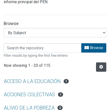
informe principal del PEN.
Browse
Browsing MATERIALES PARA PRENSA 
Browse
Filter results by typing the first few letters
Now showing
1 - 20 of 115
ACCESO A LA EDUCACIÓN
1
ACCIONES COLECTIVAS
1
ALIVIO DE LA POBREZA
2