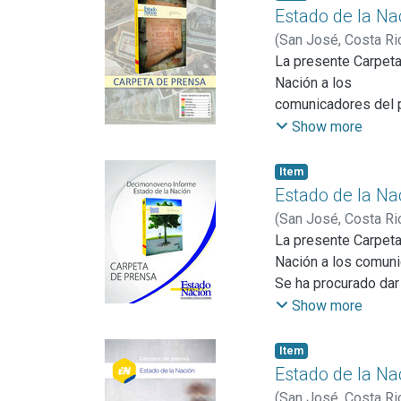
Estado de la Na
(
San José, Costa Ri
La presente Carpeta
Nación a los
comunicadores del pa
procurado
Show more
dar un tratamiento p
que permitan que la 
Item
Para facilitar su u
Estado de la Na
en la
(
San José, Costa Ri
que se detalla cada
La presente Carpeta
correspondientes
Nación a los comunic
del Decimoctavo Inf
Se ha procurado dar 
más información. La
útiles y actuales qu
Show more
capítulo
Este documento cons
inicia con una valo
valoración general 
Item
nacional
las áreas social, ec
Estado de la Na
en las áreas social,
Sistema de seguimie
(
San José, Costa Ri