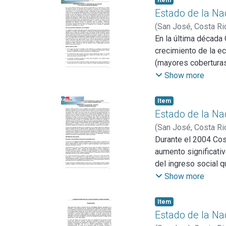
Item
Estado de la Na
(
San José, Costa Ri
En la última década 
crecimiento de la e
(mayores coberturas
bajó la mortalidad i
Show more
acceso a servicios 
inequitativa. Crecie
Item
acceso a la educaci
Estado de la Na
desconexión entre l
(
San José, Costa Ri
del desarrollo recie
Durante el 2004 Cos
suficientes empleos
aumento significati
entre la población,
del ingreso social q
muchos de los progr
últimos quince años,
Show more
década de los ochen
construcción de una
continúan mejorando 
Item
distribuyen esos lo
Estado de la Na
la vida, inversión s