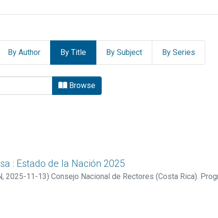
By Author
By Title
By Subject
By Series
 PARA PRENSA EN by Title
Browse
sa : Estado de la Nación 2025
N
,
2025-11-13
)
Consejo Nacional de Rectores (Costa Rica). Prog