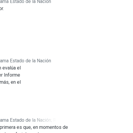
rama Estado de la Nación
muladas en materia de equidad,
r.
s y grupos de edad. El
mpo son tanto, o más
tiene el país para reducir la
s
 Su
rama Estado de la Nación
 evalúa el
”.
er Informe
tre
más, en el
s
ano. El
o y
levancia,
 para aprobar
ública
rama Estado de la Nación
;
Román
 en las
La primera es que, en momentos de
la agenda