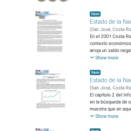
Item
Estado de la Na
(
San José, Costa Ri
En el 2001 Costa Ri
contexto económico p
arroja un saldo nega
consecutivo, amplía
Show more
oportunidades y afe
sociedad costarrice
Item
Estado de la Na
(
San José, Costa Ri
El capítulo 2 del In
en la búsqueda de u
muestra que en aque
mantienen, pero no 
Show more