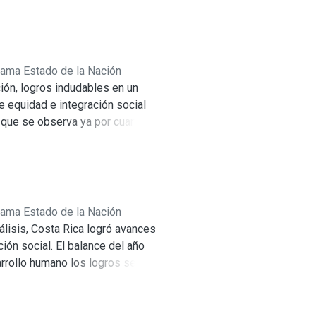
rama Estado de la Nación
ión, logros indudables en un
e equidad e integración social
, que se observa ya por cuarto año
rosas personas el acceso a
re el rumbo que está tomando la
rama Estado de la Nación
nálisis, Costa Rica logró avances
ón social. El balance del año
arrollo humano los logros se
ño de escasas oportunidades.