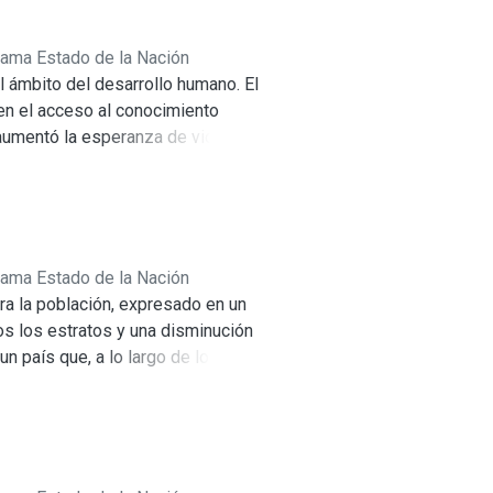
rama Estado de la Nación
l ámbito del desarrollo humano. El
 en el acceso al conocimiento
aumentó la esperanza de vida y
na (condiciones habitacionales y
ricense también se volvió más
ntaron las diferencias en el
 según nivel de educación. Esta
relaciona con dos características
rama Estado de la Nación
 que tiene problemas para generar
ra la población, expresado en un
desarrollo humano se distribuyen
os los estratos y una disminución
s. Durante los últimos diez años,
un país que, a lo largo de los
 capacidades registrada en la
de capacidades humanas y la
e avance en desarrollo humano
al valorar la forma en que se
, pobreza, empleo, delitos contra
n el ámbito de la equidad y la