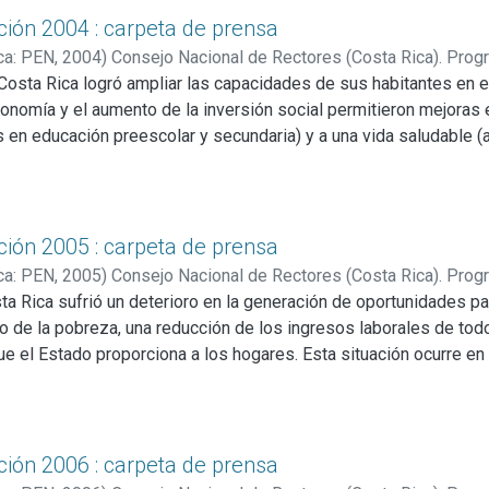
ción 2004 : carpeta de prensa
ca: PEN
,
2004
)
Consejo Nacional de Rectores (Costa Rica). Prog
Costa Rica logró ampliar las capacidades de sus habitantes en e
conomía y el aumento de la inversión social permitieron mejoras
 en educación preescolar y secundaria) y a una vida saludable (
nfantil), así como en algunos aspectos del acceso a una vida dig
básicos). Sin embargo, durante este período la sociedad costar
ron las desigualdades de ingreso entre los grupos sociales, aume
ón según nivel de ingreso y se ampliaron las brechas de empleo
ción 2005 : carpeta de prensa
a expansión de capacidades y el logro de una mayor equidad se 
ca: PEN
,
2005
)
Consejo Nacional de Rectores (Costa Rica). Prog
nte del país: una debilidad estructural en el mercado de trabajo,
ta Rica sufrió un deterioro en la generación de oportunidades pa
 de calidad, y la forma en que la ampliación de capacidades de 
vo de la pobreza, una reducción de los ingresos laborales de tod
 favoreciendo relativamente más a los grupos de mayores ingreso
ue el Estado proporciona a los hogares. Esta situación ocurre en 
esos obtenidos son más bien una recuperación de la pérdida de
 se caracterizó por no lograr una conexión entre el desarrollo 
ta.
 sociedad más equitativa. Si bien los principales indicadores d
(esperanza de vida, mortalidad infantil, coberturas educativas), 
gros y se aprovechan las oportunidades, en términos de ingresos
ción 2006 : carpeta de prensa
ocial y brechas territoriales, el saldo es un desempeño negativo e