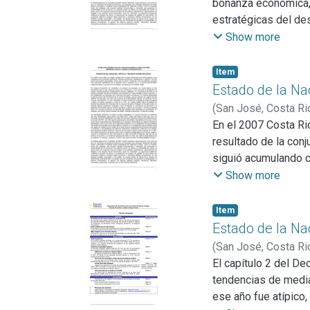
bonanza económica, 
nacional, lo que req
estratégicas del des
políticas por constr
tributarios que gara
Show more
planteado el desafí
en primer lugar de l
del referéndum sobr
sectores menos favor
Item
Estado de la Nación
generación de emple
Estado de la Na
débiles articulacion
(
San José, Costa Ri
de experiencias int
En el 2007 Costa Ri
diversificaron el aba
resultado de la con
un claro sentido dist
siguió acumulando 
una reducción signif
Show more
respectivamente), y 
En materia económic
Item
crecimiento que el p
Estado de la Na
empleo (96.000 pers
(
San José, Costa Ri
ingreso promedio re
El capítulo 2 del De
los trabajadores no 
tendencias de media
el aporte provino de
ese año fue atípico,
millones de personas