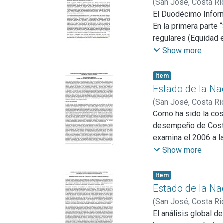
(
San José, Costa Ri
integración social. 
El Duodécimo Informe
que se reflejan en l
En la primera parte
desmejoramiento de 
regulares (Equidad e
preocupantes, si se 
económicas, Armonía 
Show more
pobreza en el corto 
sección de “Debates
relacionados con la
Item
propósito es ampliar
Estado de la Na
seleccionados por e
(
San José, Costa Ri
experiencias intern
Como ha sido la cos
desafíos prácticos p
desempeño de Costa 
Asimismo, esta secc
examina el 2006 a l
especialistas sobre
capítulo 1, se contr
Show more
políticas y electora
objetivo principal e
Metodológico”, dond
capacidades de part
Item
luego del ejercicio 
Estado de la Na
o rechazar el Trata
(
San José, Costa Ri
Dominicana (TLC-CA)
Vega, Isabel
El análisis global d
urnas, el país debe