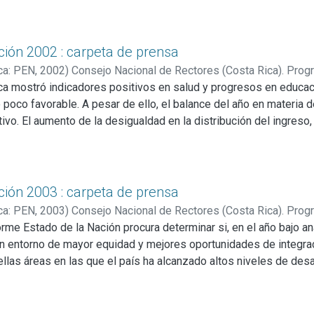
ción 2002 : carpeta de prensa
ca: PEN
,
2002
)
Consejo Nacional de Rectores (Costa Rica). Prog
ca mostró indicadores positivos en salud y progresos en educac
oco favorable. A pesar de ello, el balance del año en materia d
tivo. El aumento de la desigualdad en la distribución del ingreso
 las distancias entre grupos de la población, impidiendo a nume
ctando la cohesión social, hecho que plantea una alerta roja sob
nse.
ción 2003 : carpeta de prensa
ca: PEN
,
2003
)
Consejo Nacional de Rectores (Costa Rica). Prog
forme Estado de la Nación procura determinar si, en el año bajo a
n entorno de mayor equidad y mejores oportunidades de integraci
llas áreas en las que el país ha alcanzado altos niveles de des
se reducen los déficit en las de mayor rezago. El 2002 fue un a