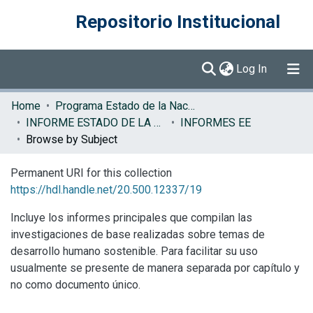
Repositorio Institucional
(current)
Log In
Communities & Collections
Home
Programa Estado de la Nación (PEN)
INFORME ESTADO DE LA EDUCACION
INFORMES EE
Browse DSpace
Browse by Subject
Permanent URI for this collection
https://hdl.handle.net/20.500.12337/19
Incluye los informes principales que compilan las
investigaciones de base realizadas sobre temas de
desarrollo humano sostenible. Para facilitar su uso
usualmente se presente de manera separada por capítulo y
no como documento único.