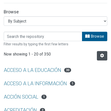
Browse
Browsing INFORMES EE by Subject
Browse
Filter results by typing the first few letters
Now showing
1 - 20 of 350
ACCESO A LA EDUCACIÓN
30
ACCESO A LA INFORMACIÓN
1
ACCIÓN SOCIAL
1
ACREDITACIÓN
2