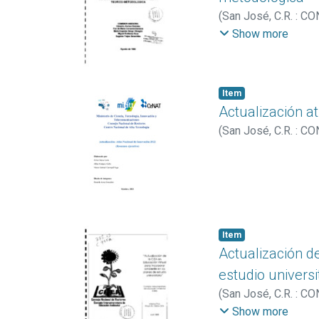
(
San José, C.R. : C
María Eugenia
;
Gutié
Show more
Item
Actualización a
(
San José, C.R. : C
Item
Actualización d
estudio universi
(
San José, C.R. : C
Educación Ambienta
Show more