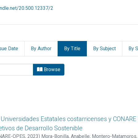
handle.net/20.500.12337/2
sue Date
By Author
By Title
By Subject
By S
lanificación de la Educación S
Browse
 Universidades Estatales costarricenses y CONARE d
etivos de Desarrollo Sostenible
CONARE-OPES
,
2023
)
Mora-Bonilla, Anabelle
;
Montero-Matamoros, 