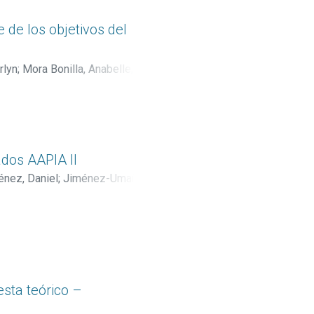
 de los objetivos del
rlyn
;
Mora Bonilla, Anabelle
;
k
;
Chaves Sáezn, Ana Alicia
;
Zambrano, Zully
;
Azofeifa-Ureña,
ados AAPIA II
nez, Daniel
;
Jiménez-Umaña,
esta teórico –