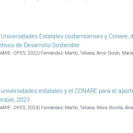
énez, Dahiana
;
Álvarez-Rojas, Irene
;
Arce-Durán, María del Rocío
rlos
;
Varela-Carballo, Angie
;
Chaves Zambrano, Zully
 Universidades Estatales costarricenses y Conare, d
etivos de Desarrollo Sostenible
CONARE- OPES
,
2022
)
Fernández-Martín, Tatiana
;
Arce-Durán, María
Anabelle
;
Montero-Matamoros, Alejandra
;
Vargas-Jiménez, Dahi
ie
;
Chaves Zambrano, Zully
 universidades estatales y el CONARE para el aporte
enible, 2023
CONARE- OPES
,
2024
)
Fernández-Martín, Tatiana
;
Mora-Bonilla, Ana
izondo, Raquel
;
Vargas-Jiménez, Dahiana
;
Álvarez-Rojas, Irene
;
A
 Erick
;
Obando-Moreno, Carlos
;
Varela-Carballo, Angie
;
Chaves Za