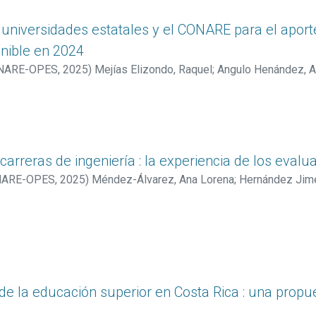
 universidades estatales y el CONARE para el aporte
enible en 2024
CONARE-OPES
,
2025
)
Mejías Elizondo, Raquel
;
Angulo Henández, A
 Alejandra
;
Arce Durán, María del Rocío
;
Rodríguez Corrales, Eric
, Gretel
;
Obando Montero, Carlos
;
Varela Carballo, Angie
;
Chaves 
carreras de ingeniería : la experiencia de los evalu
ONARE-OPES
,
2025
)
Méndez-Álvarez, Ana Lorena
;
Hernández Jimé
dez, Katalina
 de la educación superior en Costa Rica : una propu