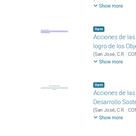
Tatiana
;
Vargas-Jim
Show more
Obando-Moreno, Ca
Item
Acciones de las
logro de los Obj
(
San José, C.R. : 
Erick
;
Mora-Bonilla, 
Show more
Varela-Carballo, Ang
Item
Acciones de las
Desarrollo Sost
(
San José, C.R. : 
Alejandra
;
Mejías-El
Show more
Rodríguez-Corrales,