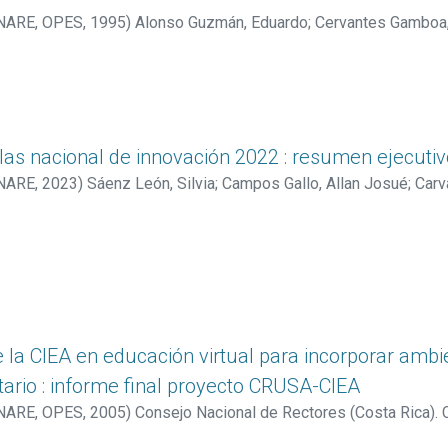
ONARE, OPES
,
1995
)
Alonso Guzmán, Eduardo
;
Cervantes Gamboa,
rrez Saxe, Miguel
;
Trejos Benavides, Eugenio
tlas nacional de innovación 2022 : resumen ejecuti
ONARE
,
2023
)
Sáenz León, Silvia
;
Campos Gallo, Allan Josué
;
Carv
e la CIEA en educación virtual para incorporar ambi
tario : informe final proyecto CRUSA-CIEA
ONARE, OPES
,
2005
)
Consejo Nacional de Rectores (Costa Rica). C
l (CIEA)