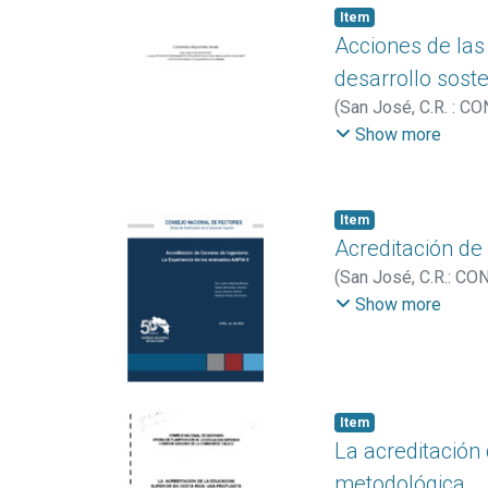
Item
Acciones de las
desarrollo sost
(
San José, C.R. : 
Montero Matamoros,
Show more
Hernández Chavarría
Cinthia
Item
Acreditación de 
(
San José, C.R.: C
Laura
;
Perera Hernán
Show more
Item
La acreditación
metodológica