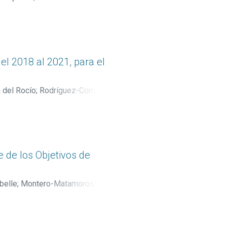
;
Rodríguez-Corrales, Erick
;
el 2018 al 2021, para el
 del Rocío
;
Rodríguez-Corrales,
ana
;
Obando-Moreno, Carlos
;
 de los Objetivos de
belle
;
Montero-Matamoros,
rce-Durán, María del Rocío
;
mbrano, Zully