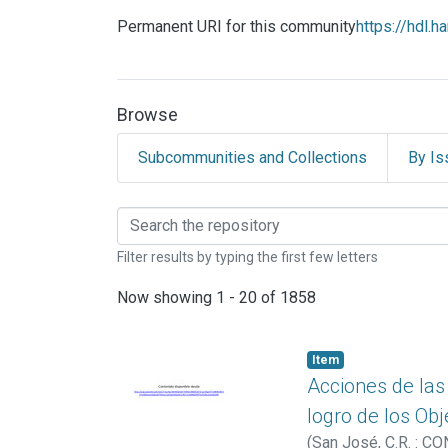
Permanent URI for this community
https://hdl.
Browse
Subcommunities and Collections
By Is
Browsing Oficina de P
Filter results by typing the first few letters
Now showing
1 - 20 of 1858
Item
Acciones de las
logro de los Obj
(
San José, C.R. : 