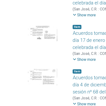
celebrada el dí
(
San José, C.R. : C
Educación Superior
Show more
Item
Acuerdos tomado
día 17 de enero
celebrada el dí
(
San José, C.R. : C
Educación Superior
Show more
Item
Acuerdos tomado
día 4 de diciemb
sesión nº 68 de
(
San José, C.R. : C
Educación Superior
Show more