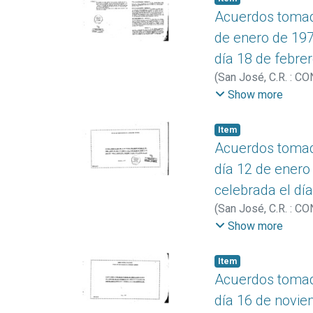
Acuerdos tomado
de enero de 197
día 18 de febre
(
San José, C.R. : C
Educación Superior
Show more
Item
Acuerdos tomado
día 12 de enero
celebrada el dí
(
San José, C.R. : C
Educación Superior
Show more
Item
Acuerdos tomado
día 16 de novie