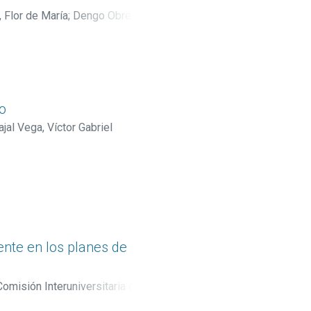
 Flor de María
;
Dengo Obregón,
vo
ajal Vega, Víctor Gabriel
ente en los planes de
omisión Interuniversitaria de