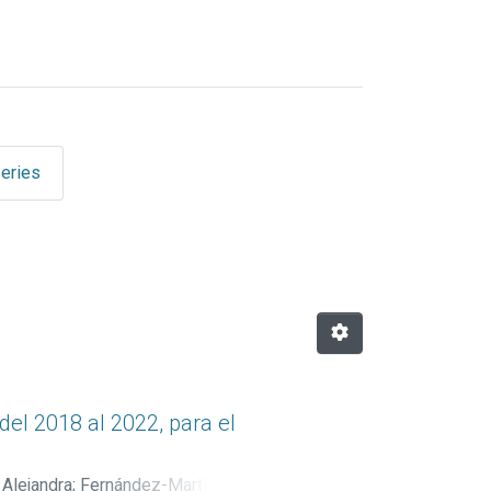
eries
uperior (OPES) by Title
el 2018 al 2022, para el
Alejandra
;
Fernández-Martín,