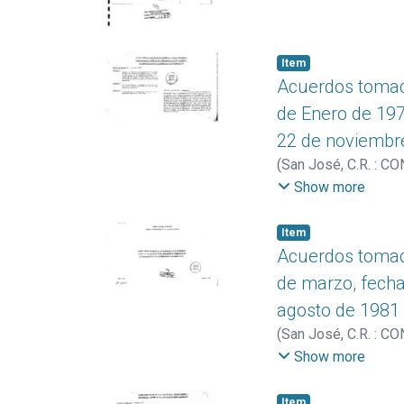
Item
Acuerdos tomado
de Enero de 1977
22 de noviembr
(
San José, C.R. : C
Educación Superior
Show more
Item
Acuerdos tomado
de marzo, fecha
agosto de 1981
(
San José, C.R. : C
Educación Superior
Show more
Item