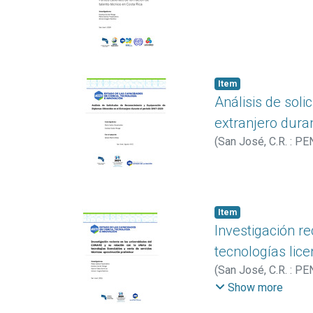
Item
Análisis de sol
extranjero dura
(
San José, C.R. : PE
Item
Investigación re
tecnologías lice
(
San José, C.R. : PE
Amram
Show more