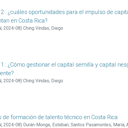
2 : ¿cuáles oportunidades para el impulso de capita
ntan en Costa Rica?
N
,
2024-08
)
Ching Vindas, Diego
1 : ¿Cómo gestionar el capital semilla y capital rie
yente?
N
,
2024-08
)
Ching Vindas, Diego
s de formación de talento técnico en Costa Rica
N
,
2024-08
)
Durán-Monge, Esteban
;
Santos Pasamontes, María
;