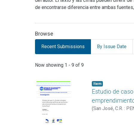
del autor. El texto y las cifras pueden diferir 
de encontrarse diferencia entre ambas fuentes,
Browse
Recent Submissions
By Issue Date
Recent Submissions
Now showing
1 - 9 of 9
Item
Estudio de caso 
emprendimiento 
(
San José, C.R. : PE