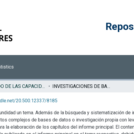
Reposi
tistics
ESTADO DE LAS CAPACIDADES EN CIENCIA, TECNOLOGÍA E INNOVACIÓN
INVESTIGACIONES DE BASE ECCTI
andle.net/20.500.12337/8185
undidad un tema. Además de la búsqueda y sistematización de in
ntos complejos de bases de datos o investigación propia con le
ra la elaboración de los capítulos del informe principal. El cont