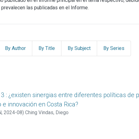
de lo publicado en el informe principal en el tema respectivo, deb
 prevalecen las publicadas en el Informe.
By Author
By Title
By Subject
By Series
3 : ¿existen sinergias entre diferentes políticas de
e innovación en Costa Rica?
N
,
2024-08
)
Ching Vindas, Diego