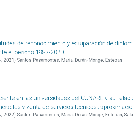
icitudes de reconocimiento y equiparación de diplom
nte el periodo 1987-2020
N
,
2021
)
Santos Pasamontes, María
;
Durán-Monge, Esteban
ciente en las universidades del CONARE y su relaci
nciables y venta de servicios técnicos : aproximació
N
,
2022
)
Santos Pasamontes, María
;
Durán-Monge, Esteban
;
Sala