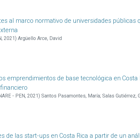
tes al marco normativo de universidades públicas 
externa
N
,
2021
)
Argüello Arce, David
los emprendimientos de base tecnológica en Costa R
financiero
ONARE - PEN
,
2021
)
Santos Pasamontes, María
;
Salas Gutiérrez, 
s de las start-ups en Costa Rica a partir de un aná