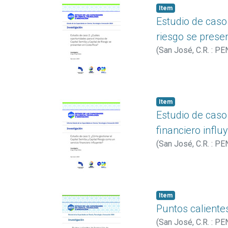
Item
Estudio de caso 
riesgo se prese
(
San José, C.R. : PE
Item
Estudio de caso 
financiero influ
(
San José, C.R. : PE
Item
Puntos caliente
(
San José, C.R. : PE