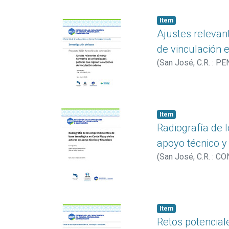
Item
Ajustes relevan
de vinculación 
(
San José, C.R. : PE
Item
Radiografía de 
apoyo técnico y 
(
San José, C.R. : C
Item
Retos potenciale