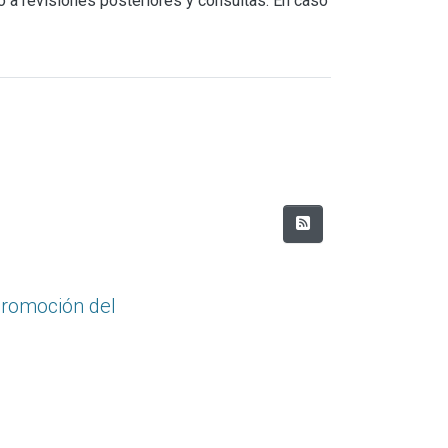
ido a revisiones posteriores y consultas. En caso
 promoción del