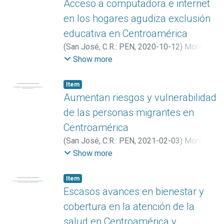
Acceso a computadora e internet
en los hogares agudiza exclusión
educativa en Centroamérica
(
San José, C.R.: PEN
,
2020-10-12
)
Mora
Román, Alberto
;
Piedra Bonilla, Stwarth
Show more
Item
Aumentan riesgos y vulnerabilidad
de las personas migrantes en
Centroamérica
(
San José, C.R.: PEN
,
2021-02-03
)
Mora
Román, Alberto
Show more
Item
Escasos avances en bienestar y
cobertura en la atención de la
salud en Centroamérica y