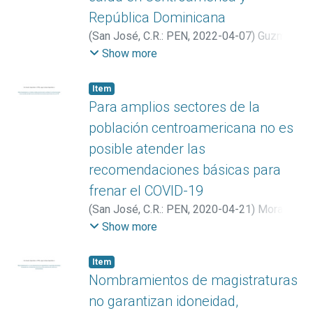
República Dominicana
(
San José, C.R.: PEN
,
2022-04-07
)
Guzmán
Benavides, Marisol
Show more
Item
Para amplios sectores de la
población centroamericana no es
posible atender las
recomendaciones básicas para
frenar el COVID-19
(
San José, C.R.: PEN
,
2020-04-21
)
Mora
Román, Alberto
Show more
Item
Nombramientos de magistraturas
no garantizan idoneidad,