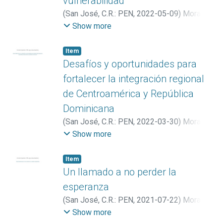
vulnerabilidad
(
San José, C.R.: PEN
,
2022-05-09
)
Mora
Román, Alberto
Show more
Item
Desafíos y oportunidades para
fortalecer la integración regional
de Centroamérica y República
Dominicana
(
San José, C.R.: PEN
,
2022-03-30
)
Mora
Román, Alberto
Show more
Item
Un llamado a no perder la
esperanza
(
San José, C.R.: PEN
,
2021-07-22
)
Mora
Román, Alberto
Show more