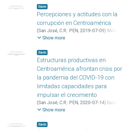
Item
Percepciones y actitudes con la
corrupción en Centroamérica
(
San José, C.R.: PEN
,
2019-07-09
)
Mora
Román, Alberto
Show more
Item
Estructuras productivas en
Centroamérica afrontan crisis por
la pandemia del COVID-19 con
limitadas capacidades para
impulsar el crecimiento
(
San José, C.R.: PEN
,
2020-07-14
)
Guzmán
Benavides, Marisol
Show more
Item