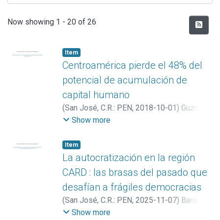
Recent Submissions
Now showing
1 - 20 of 26
Item
Centroamérica pierde el 48% del
potencial de acumulación de
capital humano
(
San José, C.R.: PEN
,
2018-10-01
)
Guzmán
Benavides, Marisol
Show more
Item
La autocratización en la región
CARD : las brasas del pasado que
desafían a frágiles democracias
(
San José, C.R.: PEN
,
2025-11-07
)
Barquero
Salas, Aaron Steve
Show more