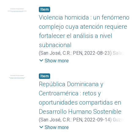
Item
Violencia homicida : un fenómeno
complejo cuya atención requiere
fortalecer el análisis a nivel
subnacional
(
San José, C.R.: PEN
,
2022-08-23
)
Salazar
Sánchez, Karla María
Show more
Item
República Dominicana y
Centroamérica : retos y
oportunidades compartidas en
Desarrollo Humano Sostenible
(
San José, C.R.: PEN
,
2022-09-14
)
Guzmán
Benavides, Marisol
Show more