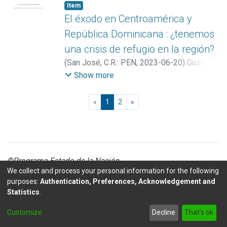
Item
El éxodo en Centroamérica y
República Dominicana : ¿tenemos
una crisis de refugio en la región?
(
San José, C.R.: PEN
,
2023-06-20
)
Guzmán
Benavides, Marisol
Show more
(current)
«
1
2
»
©Programa Estado de la Nación
We collect and process your personal information for the following
purposes:
Authentication, Preferences, Acknowledgement and
Statistics
.
DSpace software
copyright © 2002-2026
LYRASIS
Customize
Decline
That's ok
Send Feedback
footer.link.politicas