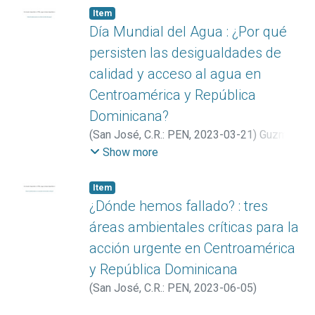
Item
Día Mundial del Agua : ¿Por qué
persisten las desigualdades de
calidad y acceso al agua en
Centroamérica y República
Dominicana?
(
San José, C.R.: PEN
,
2023-03-21
)
Guzmán
Benavides, Marisol
Show more
Item
¿Dónde hemos fallado? : tres
áreas ambientales críticas para la
acción urgente en Centroamérica
y República Dominicana
(
San José, C.R.: PEN
,
2023-06-05
)
González Rosales, Sebastián