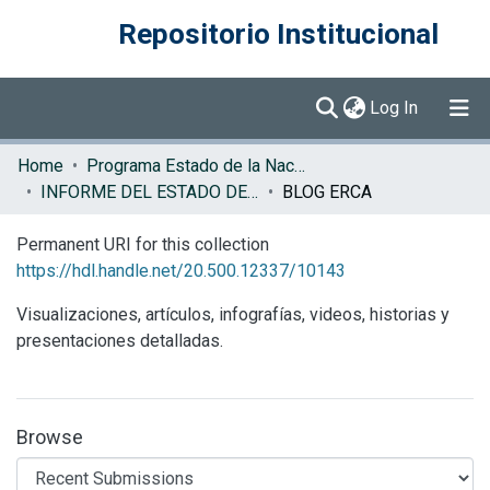
Repositorio Institucional
(current)
Log In
Communities & Collections
Home
Programa Estado de la Nación (PEN)
INFORME DEL ESTADO DE LA REGION
BLOG ERCA
Browse DSpace
Permanent URI for this collection
Statistics
https://hdl.handle.net/20.500.12337/10143
Visualizaciones, artículos, infografías, videos, historias y
presentaciones detalladas.
Browse