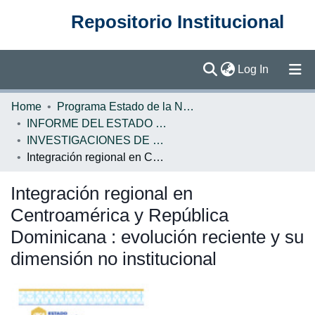
Repositorio Institucional
(current)
Log In
Communities & Collections
Home
Programa Estado de la Nación (PEN)
INFORME DEL ESTADO DE LA REGION
Browse DSpace
INVESTIGACIONES DE BASE ERCA
Integración regional en Centroamérica y República Dominicana : evolución reciente y su dimensión no institucional
Statistics
Integración regional en
Centroamérica y República
Dominicana : evolución reciente y su
dimensión no institucional