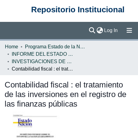
Repositorio Institucional
(current)
Log In
Communities & Collections
Home
Programa Estado de la Nación (PEN)
INFORME DEL ESTADO DE LA NACION
Browse DSpace
INVESTIGACIONES DE BASE EN
Contabilidad fiscal : el tratamiento de las inversiones en el registro de las finanzas públicas
Statistics
Contabilidad fiscal : el tratamiento
de las inversiones en el registro de
las finanzas públicas