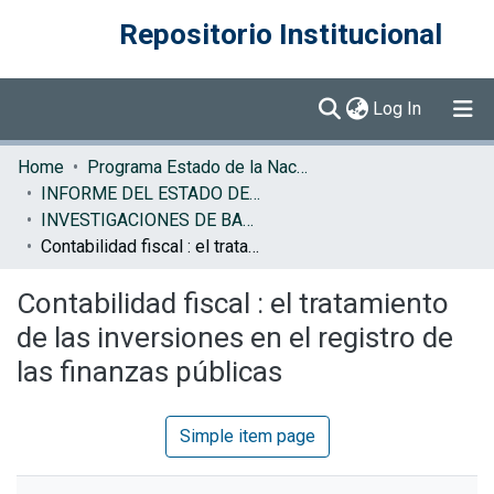
Repositorio Institucional
(current)
Log In
Communities & Collections
Home
Programa Estado de la Nación (PEN)
INFORME DEL ESTADO DE LA NACION
Browse DSpace
INVESTIGACIONES DE BASE EN
Contabilidad fiscal : el tratamiento de las inversiones en el registro de las finanzas públicas
Statistics
Contabilidad fiscal : el tratamiento
de las inversiones en el registro de
las finanzas públicas
Simple item page