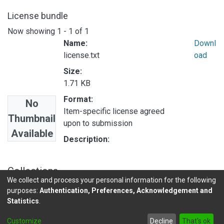
License bundle
Now showing
1 - 1 of 1
Name:
Downl
license.txt
oad
Size:
1.71 KB
Format:
No
Item-specific license agreed
Thumbnail
upon to submission
Available
Description:
Collections
We collect and process your personal information for the following
INVESTIGACIONES DE BASE EN
purposes:
Authentication, Preferences, Acknowledgement and
Statistics
.
DSpace software
copyright © 2002-2026
LYRASIS
Customize
Decline
That's ok