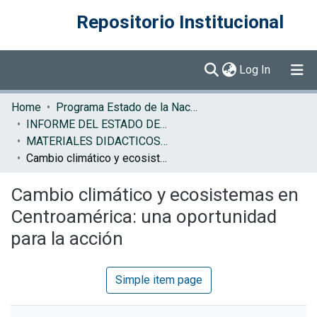
Repositorio Institucional
(current)
Log In
Communities & Collections
Home
Programa Estado de la Nación (PEN)
INFORME DEL ESTADO DE LA REGION
Browse DSpace
MATERIALES DIDACTICOS ERCA
Cambio climático y ecosistemas en Centroamérica: una oportunidad para la acción
Statistics
Cambio climático y ecosistemas en
Centroamérica: una oportunidad
para la acción
Simple item page