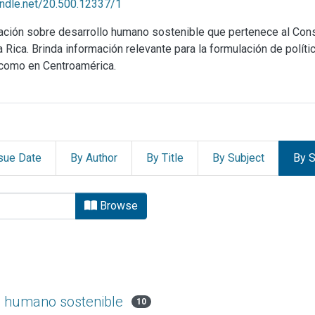
handle.net/20.500.12337/1
mación sobre desarrollo humano sostenible que pertenece al Co
ica. Brinda información relevante para la formulación de política
 como en Centroamérica.
sue Date
By Author
By Title
By Subject
By S
tado de la Nación (PEN) by b
Browse
lo humano sostenible
10