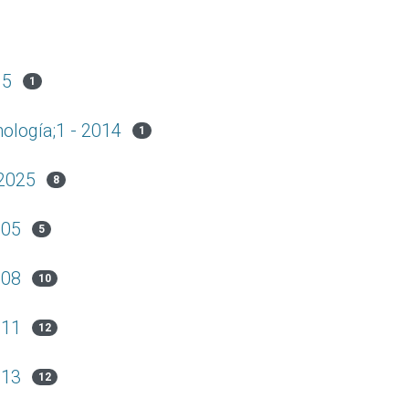
15
1
nología;1 - 2014
1
 2025
8
005
5
008
10
011
12
013
12