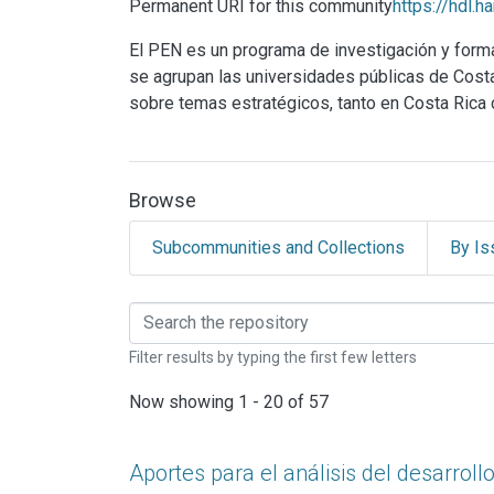
Permanent URI for this community
https://hdl.
El PEN es un programa de investigación y for
se agrupan las universidades públicas de Costa R
sobre temas estratégicos, tanto en Costa Rica
Browse
Subcommunities and Collections
By Is
Browsing Programa Es
Filter results by typing the first few letters
Now showing
1 - 20 of 57
Aportes para el análisis del desarrol