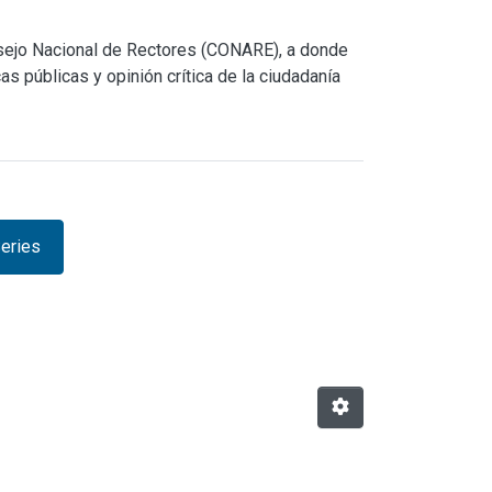
nsejo Nacional de Rectores (CONARE), a donde
s públicas y opinión crítica de la ciudadanía
eries
rowse.metadata.relationserie