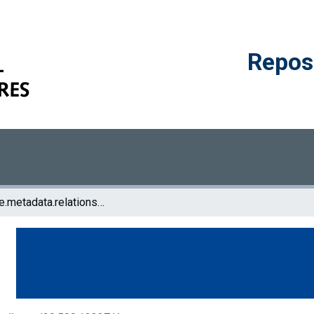
Reposi
browse.metadata.relationseries.breadcrumbs