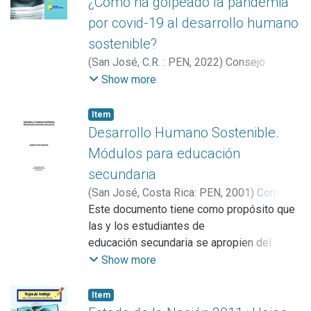
¿Cómo ha golpeado la pandemia
por covid-19 al desarrollo humano
sostenible?
(
San José, C.R. : PEN
,
2022
)
Consejo
Nacional de Rectores (Costa Rica).
Show more
Programa Estado de la Nación
;
;
Barrientos-
Matamoros, Guido
Item
Desarrollo Humano Sostenible.
Módulos para educación
secundaria
(
San José, Costa Rica: PEN
,
2001
)
Consejo
Nacional de Rectores (Costa Rica).
Este documento tiene como propósito que
Programa Estado de la Nación
las y los estudiantes de
educación secundaria se apropien del
planteamiento de Desarrollo
Show more
Humano Sostenible como el paradigma de
desarrollo al cual aspiramos.
Item
Este modelo está orientado a que las