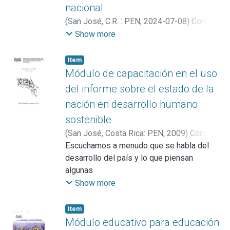
ecológica
nacional
• Inconsistencia de partidos políticos
(
San José, C.R. : PEN
,
2024-07-08
)
Consejo
• Crecimiento urbano caótico
Nacional de Rectores (Costa Rica).
Show more
Este material puede ser usado en forma
Programa Estado de la Nación
;
Barrientos-
individual –autodidacta-, o bien de manera
Matamoros, Guido
;
Rojas Arias, Giselle
Item
colectiva, en grupos que compartan el
Módulo de capacitación en el uso
análisis y dialoguen sobre las mejores
del informe sobre el estado de la
opciones
para el desarrollo del país. Los ejercicios
nación en desarrollo humano
que propone se basan en contenidos del
sostenible
Resumen
(
San José, Costa Rica: PEN
,
2009
)
Consejo
del Vigesimoprimer Informe Estado de la
Nacional de Rectores (Costa Rica).
Escuchamos a menudo que se habla del
Nación. El texto señala en qué momentos y
Programa Estado de la Nación
desarrollo del país y lo que piensan
qué insumo de información se debe utilizar
algunas
en cada ejercicio, también plantea
personas de las cosas que ayudan a que
Show more
preguntas
avancemos y las cosas que no nos ayudan.
generadoras para orientar el proceso.
Los
Item
medios de comunicación mencionan
Módulo educativo para educación