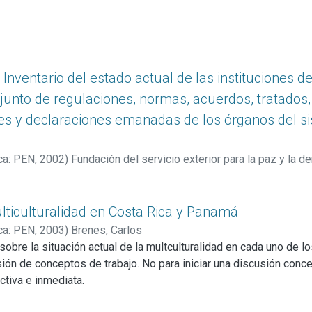
 Inventario del estado actual de las instituciones de
unto de regulaciones, normas, acuerdos, tratados,
s y declaraciones emanadas de los órganos del si
ca: PEN
,
2002
)
Fundación del servicio exterior para la paz y l
lticulturalidad en Costa Rica y Panamá
ca: PEN
,
2003
)
Brenes, Carlos
 sobre la situación actual de la multculturalidad en cada uno de l
ón de conceptos de trabajo. No para iniciar una discusión concep
ctiva e inmediata.
bretodo alimentar la toma de posiciones, la elaboración y diseño