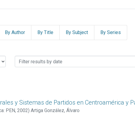
By Author
By Title
By Subject
By Series
IONES DE BASE ERCA by Issu
rales y Sistemas de Partidos en Centroamérica y
ca: PEN
,
2002
)
Artiga González, Álvaro