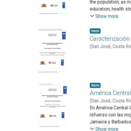
the population; as m
education, health s
more heterogeneous 
Show more
measured by the leve
composition of those
Item
care expenditures (
Caracterización
Domestic Product (G
(
San José, Costa Ri
expenditures are clo
systems are organiz
Countries with bette
infant mortality rate
the public sector in
are countries in wh
Item
América Central
significant higher th
extended social ins
(
San José, Costa Ri
En América Central l
refuerzo con las mi
Jamaica y Barbados.
libres, de origen ru
Show more