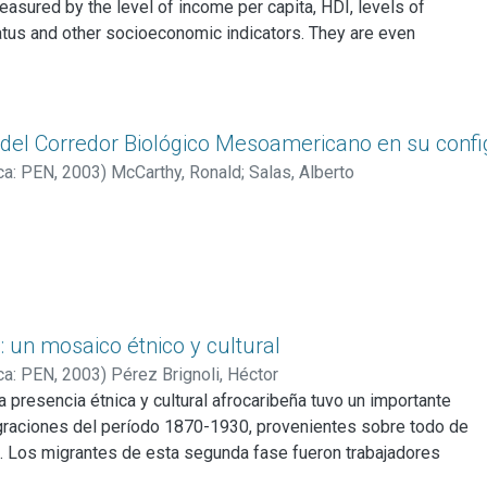
easured by the level of income per capita, HDI, levels of
tatus and other socioeconomic indicators. They are even
in terms of the amount of resources invested in health; as
l of national health expenditures, and in the Public/Private
 expenditures. Large variations in the level national health
NHE), in the importance of NHE as percentage of the Gross
 del Corredor Biológico Mesoamericano en su confi
DP) and in the public-private composition of national health
ca: PEN
,
2003
)
McCarthy, Ronald
;
Salas, Alberto
sely related to different ways in which national health care
ed and financed.
r health outcomes – life expectancy, maternal mortality and
s and HDI are those in which there is a larger participation of
 organizing and financing national health care systems. These
ich public expenditures as percentage of the GDP is
: un mosaico étnico y cultural
an that of other countries of the region and/or countries with
urance schemes (coverage of population and services).
ca: PEN
,
2003
)
Pérez Brignoli, Héctor
a presencia étnica y cultural afrocaribeña tuvo un importante
graciones del período 1870-1930, provenientes sobre todo de
 Los migrantes de esta segunda fase fueron trabajadores
ral, atraídos por la expansión de las plantaciones bananeras