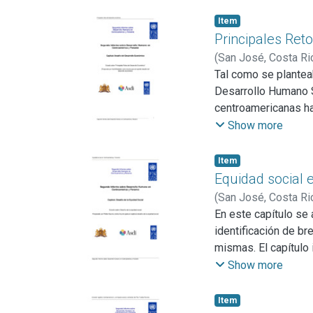
solo, construirnos 
desde la multicultu
Item
superar cada obstác
Principales Ret
calidad de vida.
(
San José, Costa Ri
Tal como se plantea
Desarrollo Humano S
centroamericanas ha
nacional, en partici
Show more
comercio".
En efecto estos esf
Item
fundamental en la es
Equidad social
constituyen). Este 
(
San José, Costa Ri
y más importante es
En este capítulo se
economía en la expo
identificación de br
Común Centroamerica
mismas. El capítulo 
servicios, a la vez
del desarrollo refl
Show more
competencia externa
analiza el vínculo e
importante reducción
Item
económica.