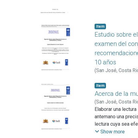
Item
Estudio sobre el
examen del conj
recomendacione
10 años
(
San José, Costa Ri
Item
Acerca de la mu
(
San José, Costa Ri
Elaborar una lectura
antemano una precisi
lectura cuya sea efe
Su comprensión y so
Show more