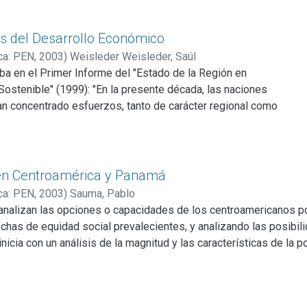
mejor como sociedades multicuturales, sino valernos y potencia
ralidad, cada hermano y hermana, cada pueblo centroamericano, pu
ulo y carencias que les permitan enriquecer su cultura y las otr
os del Desarrollo Económico
ca: PEN
,
2003
)
Weisleder Weisleder, Saúl
ba en el Primer Informe del "Estado de la Región en
ostenible" (1999): "En la presente década, las naciones
n concentrado esfuerzos, tanto de carácter regional como
par de manera competitiva en áreas o zonas de libre
uerzos expresan, y son concordantes con, un cambio
trategia de desarrollo de la región (y de los países que la
 en Centroamérica y Panamá
cambio a su vez tiene dos componentes básicos: el primero
ca: PEN
,
2003
)
Sauma, Pablo
 el de apoyar de manera contundente la dinámica de su
 analizan las opciones o capacidades de los centroamericanos p
rtación a terceros mercados (fuera del área del Mercado
echas de equidad social prevalecientes, y analizando las posibil
no), de nuevos (en adición a los tradicionales) bienes y
inicia con un análisis de la magnitud y las características de la
 que se da una apertura de los mercados domésticos a la
eja la carencia de las oportunidades y opciones más fundamentale
. El segundo componente de esta estrategia es una
ntre la pobreza con la desigualdad de la distribución del ingreso
 de la intervención directa del sector público en la esfera