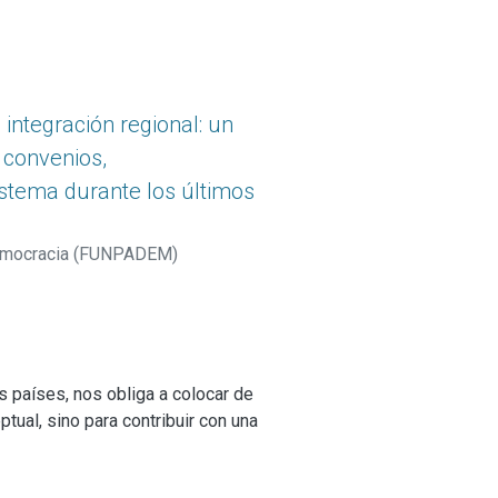
 integración regional: un
 convenios,
stema durante los últimos
a democracia (FUNPADEM)
os países, nos obliga a colocar de
tual, sino para contribuir con una
 de alternativas que permitan, no