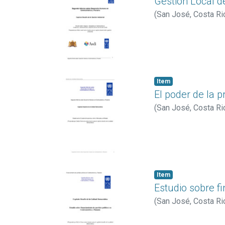
Gestión Local d
(
San José, Costa Ri
Item
El poder de la p
(
San José, Costa Ri
Item
Estudio sobre f
(
San José, Costa Ri