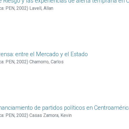
e Riesgo y las experiencias de alerta temprana en
ca: PEN
,
2002
)
Lavell, Allan
rensa: entre el Mercado y el Estado
ca: PEN
,
2002
)
Chamorro, Carlos
inanciamiento de partidos políticos en Centroamér
ca: PEN
,
2002
)
Casas Zamora, Kevin