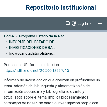
Repositorio Institucional
Log In
Communities & Collections
Home
Programa Estado de la Nación (PEN)
INFORME DEL ESTADO DE LA REGION
Browse DSpace
INVESTIGACIONES DE BASE ERCA
browse.metadata.relationseries.breadcrumbs
Permanent URI for this collection
https://hdl.handle.net/20.500.12337/15
Informes de investigación que analizan en profundidad un
tema. Además de la búsqueda y sistematización de
información secundaria y bibliografía relevante y
actualizada sobre el tema, implica procesamientos
complejos de bases de datos o investigación propia con